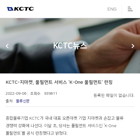
메뉴 바로가기
본문 바로가기
ENG
KCTC뉴스
KCTC-지마켓, 풀필먼트 서비스 ‘K-One 풀필먼트’ 런칭
2022-09-06
조회수 939811
등록된 파일이 없습니다.
출처
물류신문
종합물류기업 KCTC가 국내 대표 오픈마켓 기업 지마켓과 손잡고 물류
경쟁력 강화에 나선다. 이달 초, 당사는 풀필먼트 서비스인 'K-One
풀필먼트'를 공식 런칭했다고 밝혔다.